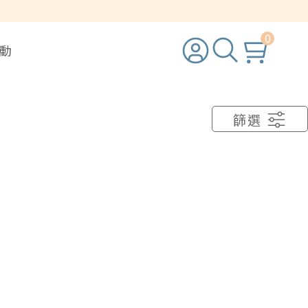
0
活動
篩選